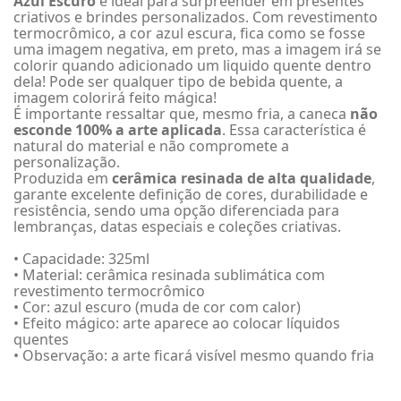
Azul Escuro
é ideal para surpreender em presentes
criativos e brindes personalizados. Com revestimento
termocrômico, a cor azul escura, fica como se fosse
uma imagem negativa, em preto, mas a imagem irá se
colorir quando adicionado um liquido quente dentro
dela! Pode ser qualquer tipo de bebida quente, a
imagem colorirá feito mágica!
É importante ressaltar que, mesmo fria, a caneca
não
esconde 100% a arte aplicada
. Essa característica é
natural do material e não compromete a
personalização.
Produzida em
cerâmica resinada de alta qualidade
,
garante excelente definição de cores, durabilidade e
resistência, sendo uma opção diferenciada para
lembranças, datas especiais e coleções criativas.
• Capacidade: 325ml
• Material: cerâmica resinada sublimática com
revestimento termocrômico
• Cor: azul escuro (muda de cor com calor)
• Efeito mágico: arte aparece ao colocar líquidos
quentes
• Observação: a arte ficará visível mesmo quando fria