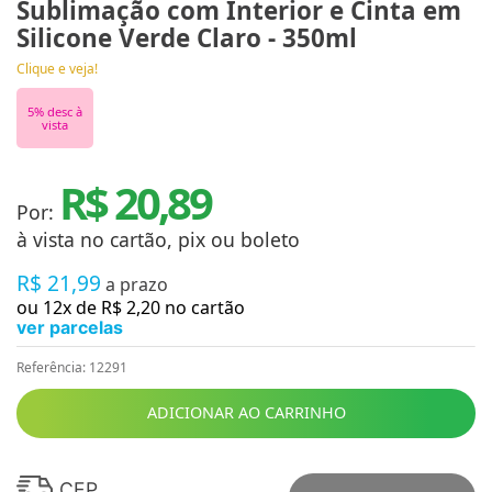
Sublimação com Interior e Cinta em
Silicone Verde Claro - 350ml
Clique e veja!
5
% desc à
vista
R$ 20,89
Por:
à vista no cartão, pix ou boleto
R$
21
,
99
a prazo
ou
12
x de
R$
2
,
20
no cartão
ver parcelas
Referência
:
12291
ADICIONAR AO CARRINHO
CEP