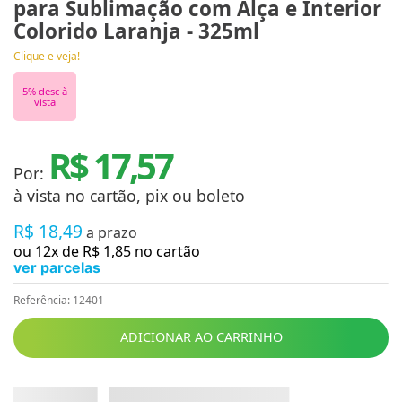
para Sublimação com Alça e Interior
Colorido Laranja - 325ml
Clique e veja!
5
% desc à
vista
R$ 17,57
Por:
à vista no cartão, pix ou boleto
R$
18
,
49
a prazo
ou
12
x de
R$
1
,
85
no cartão
ver parcelas
Referência
:
12401
ADICIONAR AO CARRINHO