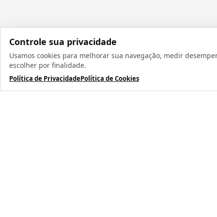
Controle sua privacidade
Usamos cookies para melhorar sua navegação, medir desempenho
Todos os direit
escolher por finalidade.
Política de Privacidade
Política de Cookies
TERMOS MAIS BUSCADOS
1
º
caneca
2
º
garrafa
3
º
prensa caneca live
4
º
chaveiro
5
º
azulejo
6
º
squeeze