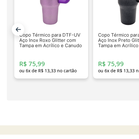
Copo Térmico para DTF-UV
Copo Térmico par
Aço Inox Roxo Glitter com
Aço Inox Preto Gli
Tampa em Acrílico e Canudo
Tampa em Acrílico
- 1200ml
- 1200ml
R$ 75,99
R$ 75,99
ou
6
x de
R$
13
,
33
no cartão
ou
6
x de
R$
13
,
33
n