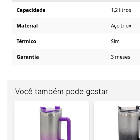
Capacidade
1,2 litros
Material
Aço Inox
Térmico
Sim
Garantia
3 meses
Você também pode gostar
V
m
do