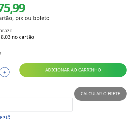
75,99
Toalhas
Troféus
Vasos
artão, pix ou boleto
Papéis para Sublimação
 prazo
8
,
03
no cartão
OBM
5
Tinta Sublimática
Prensas
ADICIONAR AO CARRINHO
＋
Acessórios Diversos
CALCULAR O FRETE
CEP