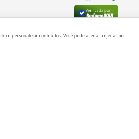
Verificada por
 e personalizar conteúdos. Você pode aceitar, rejeitar ou
os reservados 1999 - 2026 | CRIDON COMÉRCIO LTDA EPP | CNPJ: 07
Rua Bresser, 736 - Brás - São Paulo/SP - socd@socd.com.br