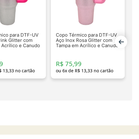
mico para DTF-UV
Copo Térmico para DTF-UV
ink Glitter com
Aço Inox Rosa Glitter com
Acrílico e Canudo
Tampa em Acrílico e Canudo
- 1200ml
9
R$ 75,99
R
$
13
,
33
no cartão
ou
6
x de
R$
13
,
33
no cartão
o