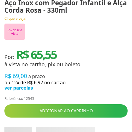
Aço Inox com Pegador Infantil e Alça
Corda Rosa - 330ml
Clique e veja!
5
% desc à
vista
R$ 65,55
Por:
à vista no cartão, pix ou boleto
R$
69
,
00
a prazo
ou
12
x de
R$
6
,
92
no cartão
ver parcelas
Referência
:
12543
ADICIONAR AO CARRINHO