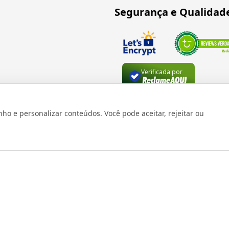
Segurança e Qualidad
Verificada por
 e personalizar conteúdos. Você pode aceitar, rejeitar ou
os reservados 1999 - 2026 | CRIDON COMÉRCIO LTDA EPP | CNPJ: 07
Rua Bresser, 736 - Brás - São Paulo/SP - socd@socd.com.br