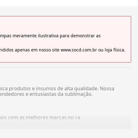
tampas meramente ilustrativa para demonstrar as
didos apenas em nosso site www.socd.com.br ou loja física.
sca produtos e insumos de alta qualidade. Nossa
endedores e entusiastas da sublimação.
amos com as melhores marcas no ra