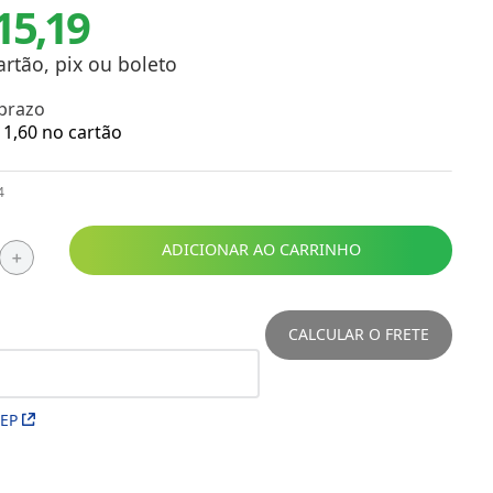
15,19
Toalhas
Troféus
Vasos
artão, pix ou boleto
Papéis para Sublimação
 prazo
1
,
60
no cartão
OBM
4
Tinta Sublimática
Prensas
ADICIONAR AO CARRINHO
＋
Acessórios Diversos
CALCULAR O FRETE
CEP