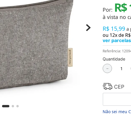
R$ 
Chaveiros
Chinelos
Por:
Cofres
à vista no c
Cuecas
Fitness
R$
15
,
99
a
Guarda-chuvas
ou
12
x de
R$
Produtos de Imã
ver parcelas
Mantas e Silicone 3D
Máscara
Referência
:
1209
MDF
Quantidade
Meias
Mouse Pads
－
Pantufas
Pingentes
Placas
CEP
Porcelanatos
Porta-retratos
Não sei meu 