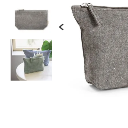
Materiais
Acrílicos
Alumínio
Cerâmica
Cortiça
Inox
Plástico
Pedra
Porcelana
Vidro
Madeira / MDF
Metal
Imã
Produtos para Sublimação
Álbuns