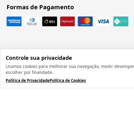
Formas de Pagamento
Controle sua privacidade
Usamos cookies para melhorar sua navegação, medir desempenho
Todos os direit
escolher por finalidade.
Política de Privacidade
Política de Cookies
TERMOS MAIS BUSCADOS
1
º
caneca
2
º
garrafa
3
º
prensa caneca live