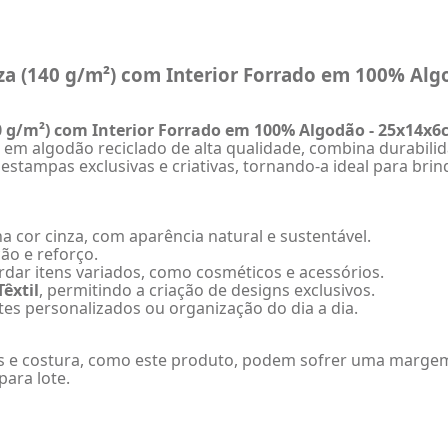
nza (140 g/m²) com Interior Forrado em 100% Al
40 g/m²) com Interior Forrado em 100% Algodão - 25x14x
 em algodão reciclado de alta qualidade, combina durabili
o estampas exclusivas e criativas, tornando-a ideal para bri
na cor cinza, com aparência natural e sustentável.
ão e reforço.
dar itens variados, como cosméticos e acessórios.
Têxtil
, permitindo a criação de designs exclusivos.
tes personalizados ou organização do dia a dia.
 e costura, como este produto, podem sofrer uma margem 
para lote.