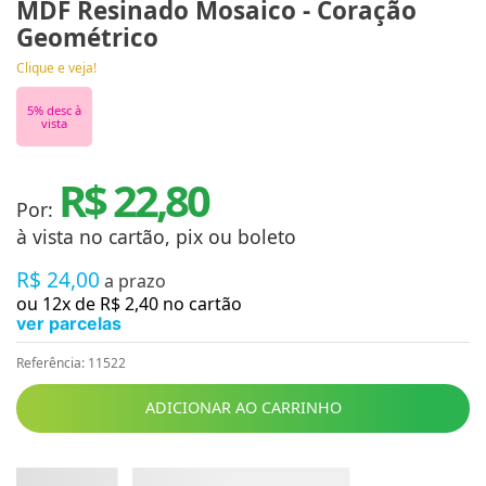
MDF Resinado Mosaico - Coração
Geométrico
Clique e veja!
5
% desc à
vista
R$ 22,80
Por:
à vista no cartão, pix ou boleto
R$
24
,
00
a prazo
ou
12
x de
R$
2
,
40
no cartão
ver parcelas
Referência
:
11522
ADICIONAR AO CARRINHO