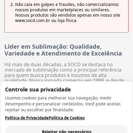
Não caia em golpes e fraudes, não comercializamos
nossos produtos em marketplaces ou similares.
Nossos produtos são vendidos apenas em nosso site
www.socd.com.br ou loja física.
Líder em Sublimação: Qualidade,
Variedade e Atendimento de Excelência
Há mais de duas décadas, a SOCD se destaca no
mercado de sublimação como a principal referência
para quem busca produtos e insumos de alta
qualidade. Nossa jornada começou em 1999, e desde
então, temos dedicado nossos esforços para fornecer
Controle sua privacidade
o melhor para os empreendedores e entusiastas da
sublimação.
Usamos cookies para melhorar sua navegação, medir
desempenho e personalizar conteúdos. Você pode aceitar,
Produtos de Qualidade Inigualável
rejeitar ou escolher por finalidade.
Política de Privacidade
Política de Cookies
Um dos nossos principais diferenciais é a nossa
dedicação em fornecer produtos de altíssima
qualidade. Trabalhamos com as melhores marcas no
Rejeitar não necessários