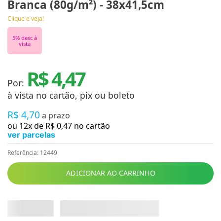
Branca (80g/m²) - 38x41,5cm
Clique e veja!
5
% desc à
vista
R$ 4,47
Por:
à vista no cartão, pix ou boleto
R$
4
,
70
a prazo
ou
12
x de
R$
0
,
47
no cartão
ver parcelas
Referência
:
12449
ADICIONAR AO CARRINHO