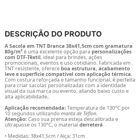
DESCRIÇÃO DO PRODUTO
A
Sacola em TNT Branca 38x41,5cm com gramatura
80g/m²
é uma excelente opção para
personalizações
com DTF-Têxtil
, ideal para brindes, ações
promocionais, eventos e uso cotidiano. Fabricada em
TNT resistente, oferece
boa estrutura, acabamento
leve e superfície compatível com aplicação térmica
.
Com costura reforçada e tamanho funcional, é perfeita
para criar sacolas personalizadas com a identidade
visual da sua marca ou evento, aliando baixo custo e
alta aplicabilidade
.
Aplicação recomendada:
Temperatura de 130°C por
10 segundos utilizando
manta de Teflon
.
Atenção:
Caso sua prensa esteja descalibrada e
ultrapasse os 130°C, o material
derreterá
• Medidas: 38x41,5cm / Alça: 31cm