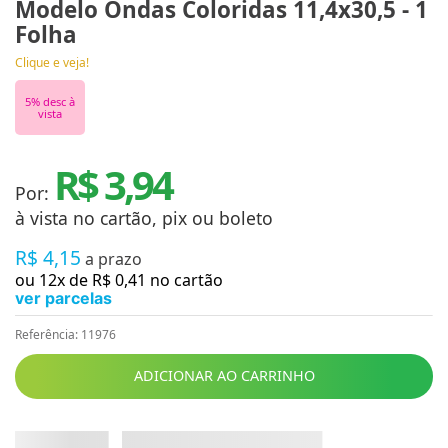
Modelo Ondas Coloridas 11,4x30,5 - 1
Folha
Clique e veja!
5
% desc à
vista
R$ 3,94
Por:
à vista no cartão, pix ou boleto
R$
4
,
15
a prazo
ou
12
x de
R$
0
,
41
no cartão
ver parcelas
Referência
:
11976
ADICIONAR AO CARRINHO