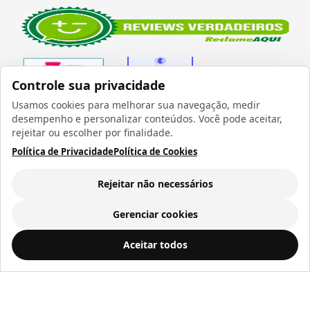
Controle sua privacidade
Usamos cookies para melhorar sua navegação, medir
desempenho e personalizar conteúdos. Você pode aceitar,
Verificada por
rejeitar ou escolher por finalidade.
Política de Privacidade
Política de Cookies
Rejeitar não necessários
Todos os direitos reservados 1999 - 2026 | CRIDON
COMÉRCIO LTDA EPP | CNPJ: 07.686.203/0001-22
Gerenciar cookies
Rua Bresser, 736 - Brás - São Paulo/SP - socd@socd.com.br
Squeeze de Polímero Branco com Tampa e Botão de Abertura na Cor Rosa - 400ml
ADICIONAR AO
Aceitar todos
CARRINHO
R$ 32,30
a vista ou
12
x de
R$ 3,41