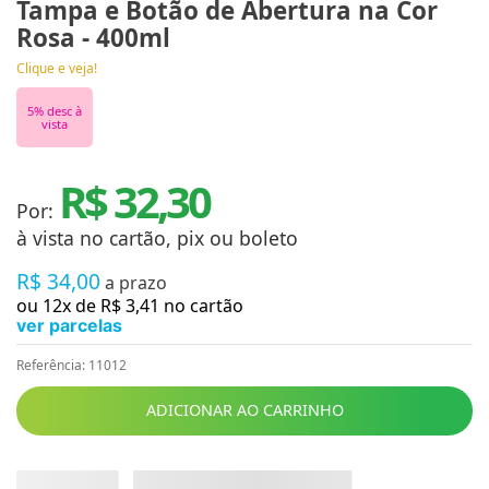
Tampa e Botão de Abertura na Cor
Rosa - 400ml
Clique e veja!
5
% desc à
vista
R$ 32,30
Por:
à vista no cartão, pix ou boleto
R$
34
,
00
a prazo
ou
12
x de
R$
3
,
41
no cartão
ver parcelas
Referência
:
11012
ADICIONAR AO CARRINHO