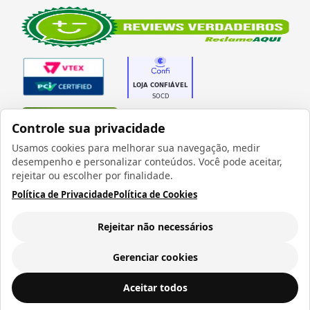
Verificada por
Controle sua privacidade
Usamos cookies para melhorar sua navegação, medir
desempenho e personalizar conteúdos. Você pode aceitar,
rejeitar ou escolher por finalidade.
Política de Privacidade
Política de Cookies
Todos os direitos reservados 1999 - 2026 | CRIDON
COMÉRCIO LTDA EPP | CNPJ: 07.686.203/0001-22
Rua Bresser, 736 - Brás - São Paulo/SP - socd@socd.com.br
Rejeitar não necessários
Gerenciar cookies
Aceitar todos