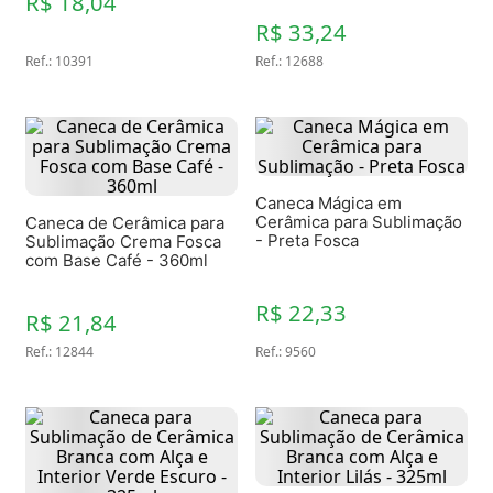
R$ 18,04
400ml
R$ 33,24
Ref.
:
10391
Ref.
:
12688
Caneca Mágica em
Cerâmica para Sublimação
Caneca de Cerâmica para
- Preta Fosca
Sublimação Crema Fosca
com Base Café - 360ml
R$ 22,33
R$ 21,84
Ref.
:
12844
Ref.
:
9560