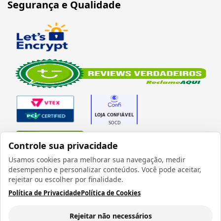
Segurança e Qualidade
Verificada por
Controle sua privacidade
Usamos cookies para melhorar sua navegação, medir
desempenho e personalizar conteúdos. Você pode aceitar,
rejeitar ou escolher por finalidade.
Política de Privacidade
Política de Cookies
Todos os direitos reservados 1999 - 2026 | CRIDON
COMÉRCIO LTDA EPP | CNPJ: 07.686.203/0001-22
Rua Bresser, 736 - Brás - São Paulo/SP - socd@socd.com.br
Rejeitar não necessários