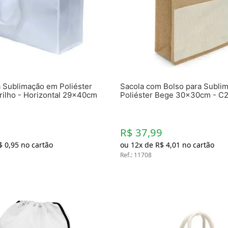
Chaveiros
Chinelos
Cofres
Cuecas
Fitness
Guarda-chuvas
Produtos de Imã
Mantas e Silicone 3D
a Sublimação em Poliéster
Sacola com Bolso para Subli
Máscara
rilho - Horizontal 29x40cm
Poliéster Bege 30x30cm - C
MDF
Meias
Mouse Pads
Pantufas
R$ 37,99
Pingentes
$
0
,
95
no cartão
ou
12
x de
R$
4
,
01
no cartão
Placas
Ref.
:
11708
Porcelanatos
Porta-retratos