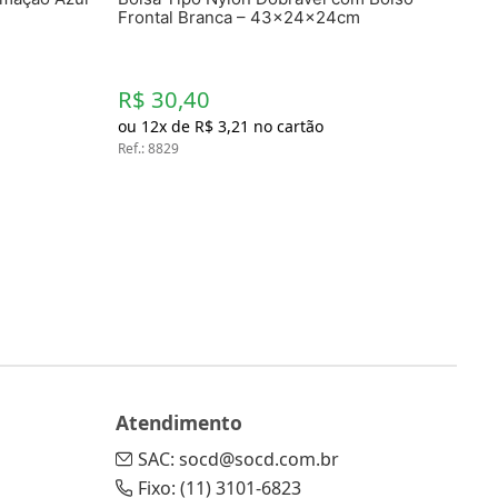
Frontal Branca – 43x24x24cm
R$ 30,40
ou
12
x de
R$
3
,
21
no cartão
Ref.
:
8829
Atendimento
SAC: socd@socd.com.br
Fixo: (11) 3101-6823