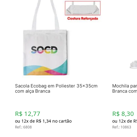
Sacola Ecobag em Poliester 35x35cm
Mochila pa
com alça Branca
Branca com
R$ 12,77
R$ 8,30
ou
12
x de
R$
1
,
34
no cartão
ou
12
x de
R
Ref.
:
6808
Ref.
:
10863