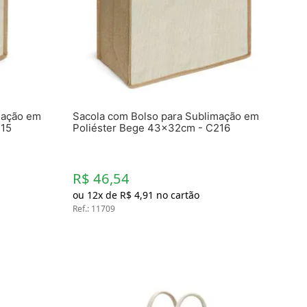
Toalhas
Troféus
Vasos
Papéis para Sublimação
OBM
mação em
Sacola com Bolso para Sublimação em
Tinta Sublimática
215
Poliéster Bege 43x32cm - C216
Prensas
R$ 46,54
Acessórios Diversos
ou
12
x de
R$
4
,
91
no cartão
Ref.
:
11709