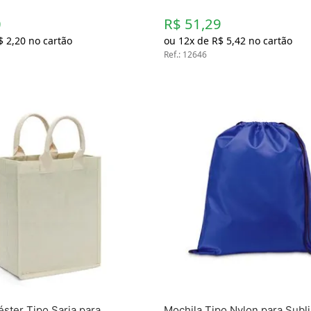
0
R$ 51,29
$
2
,
20
no cartão
ou
12
x de
R$
5
,
42
no cartão
Ref.
:
12646
éster Tipo Sarja para
Mochila Tipo Nylon para Subl