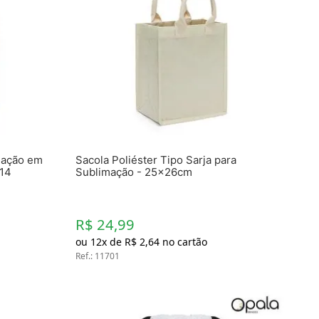
mação em
Sacola Poliéster Tipo Sarja para
214
Sublimação - 25x26cm
R$ 24,99
ou
12
x de
R$
2
,
64
no cartão
Ref.
:
11701