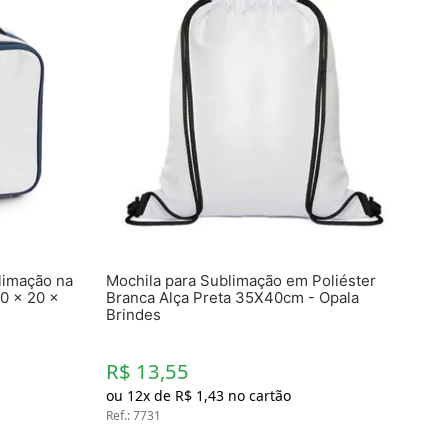
limação na
Mochila para Sublimação em Poliéster
0 x 20 x
Branca Alça Preta 35X40cm - Opala
Brindes
R$ 13,55
ou
12
x de
R$
1
,
43
no cartão
Ref.
:
7731