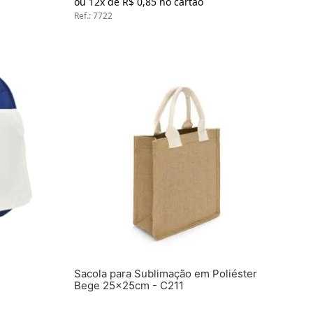
ou
12
x de
R$
0
,
85
no cartão
Ref.
:
7722
Sacola para Sublimação em Poliéster
Bege 25x25cm - C211