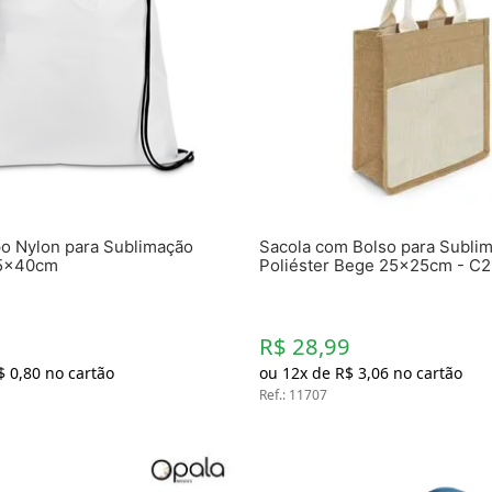
po Nylon para Sublimação
Sacola com Bolso para Subli
35x40cm
Poliéster Bege 25x25cm - C
R$ 28,99
$
0
,
80
no cartão
ou
12
x de
R$
3
,
06
no cartão
Ref.
:
11707