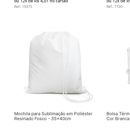
ou
12
x de
R$
4
,
01
no cartão
ou
12
x de
R
Ref.
:
10375
Ref.
:
7720
Mochila para Sublimação em Poliéster
Bolsa Térm
Resinado Fosco - 35x40cm
Cor Branca