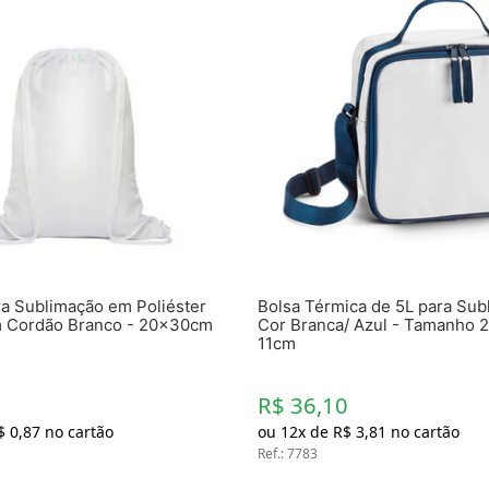
ra Sublimação em Poliéster
Bolsa Térmica de 5L para Sub
 Cordão Branco - 20x30cm
Cor Branca/ Azul - Tamanho 2
11cm
R$ 36,10
$
0
,
87
no cartão
ou
12
x de
R$
3
,
81
no cartão
Ref.
:
7783