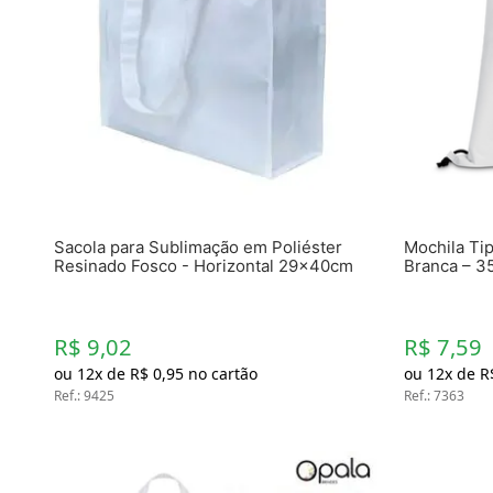
Sacola para Sublimação em Poliéster
Mochila Ti
Resinado Fosco - Horizontal 29x40cm
Branca – 
R$ 9,02
R$ 7,59
ou
12
x de
R$
0
,
95
no cartão
ou
12
x de
R
Ref.
:
9425
Ref.
:
7363