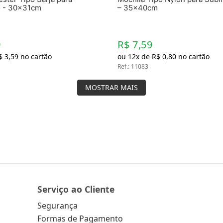
o - 30x31cm
– 35x40cm
9
R$ 7,59
$
3
,
59
no cartão
ou
12
x de
R$
0
,
80
no cartão
Ref.
:
11083
MOSTRAR MAIS
Serviço ao Cliente
Segurança
Formas de Pagamento