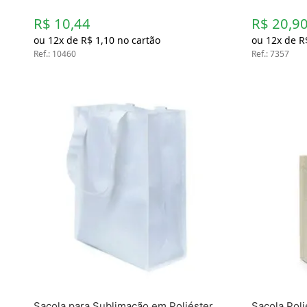
R$ 10,44
R$ 20,9
ou
12
x de
R$
1
,
10
no cartão
ou
12
x de
R
Ref.
:
10460
Ref.
:
7357
Sacola para Sublimação em Poliéster
Sacola Poli