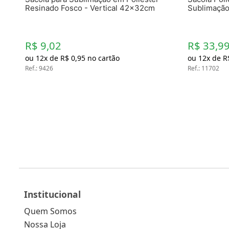
Resinado Fosco - Vertical 42x32cm
Sublimaçã
R$ 9,02
R$ 33,9
ou
12
x de
R$
0
,
95
no cartão
ou
12
x de
R
Ref.
:
9426
Ref.
:
11702
Institucional
Quem Somos
Nossa Loja