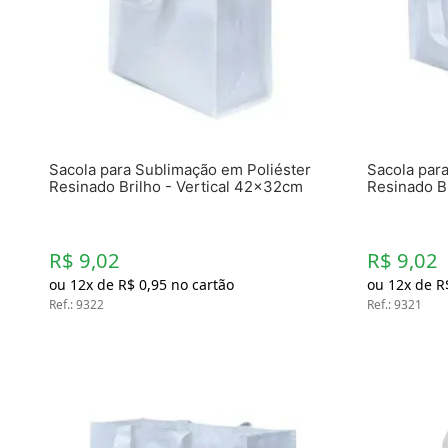
Materiais
Acrílicos
Alumínio
Cerâmica
Cortiça
Inox
Plástico
Pedra
Sacola para Sublimação em Poliéster
Sacola par
Porcelana
Resinado Brilho - Vertical 42x32cm
Resinado B
Vidro
Madeira / MDF
Metal
R$ 9,02
R$ 9,02
Imã
ou
12
x de
R$
0
,
95
no cartão
ou
12
x de
R
Ref.
Produtos para Sublimação
:
9322
Ref.
:
9321
Álbuns