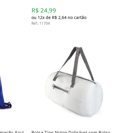
R$ 24,99
ou
12
x de
R$
2
,
64
no cartão
Ref.
:
11704
imação Azul
Bolsa Tipo Nylon Dobrável com Bolso