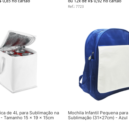
$
0
,
85
no cartão
ou
12
x de
R$
0
,
92
no cartão
Ref.
:
7723
ica de 4L para Sublimação na
Mochila Infantil Pequena para
 - Tamanho 15 x 19 x 15cm
Sublimação (31x27cm) - Azul