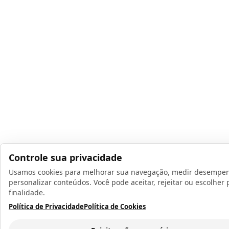
8
º
copo
9
º
garrafa térmica
10
º
imã
Controle sua privacidade
Usamos cookies para melhorar sua navegação, medir desempe
personalizar conteúdos. Você pode aceitar, rejeitar ou escolher 
finalidade.
Política de Privacidade
Política de Cookies