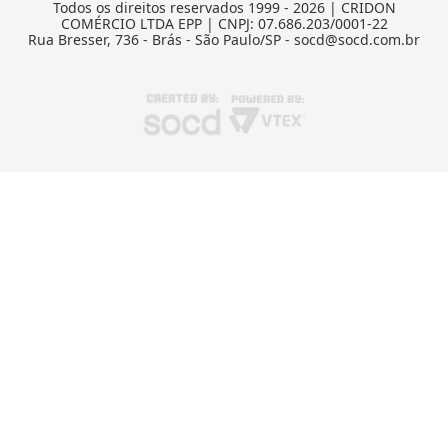
Todos os direitos reservados 1999 - 2026 | CRIDON
COMÉRCIO LTDA EPP | CNPJ: 07.686.203/0001-22
Rua Bresser, 736 - Brás - São Paulo/SP - socd@socd.com.br
TERMOS MAIS BUSCADOS
1
º
caneca
2
º
garrafa
3
º
prensa caneca live
4
º
chaveiro
5
º
azulejo
6
º
squeeze
7
º
xicara