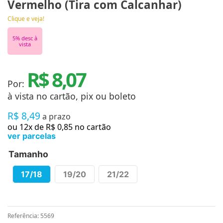
Vermelho (Tira com Calcanhar)
Clique e veja!
5
% desc à
vista
R$ 8,07
Por:
à vista no cartão, pix ou boleto
R$
8
,
49
a prazo
ou
12
x de
R$
0
,
85
no cartão
ver parcelas
Tamanho
17/18
19/20
21/22
Referência
:
5569