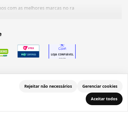
amos com as melhores marcas no ra
e
Rejeitar não necessários
Gerenciar cookies
.686.203/0001-22
Aceitar todos