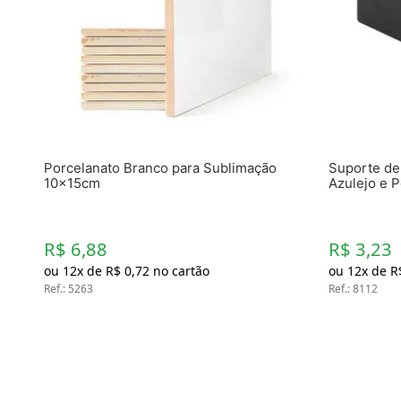
Materiais
Acrílicos
Alumínio
Cerâmica
Cortiça
Inox
Plástico
Pedra
Porcelana
Porcelanato Branco para Sublimação
Suporte de 
Vidro
10x15cm
Azulejo e P
Madeira / MDF
Metal
Imã
R$ 6,88
R$ 3,23
ou
12
x de
R$
0
,
72
no cartão
ou
12
x de
R
Produtos para Sublimação
Ref.
:
5263
Ref.
:
8112
Álbuns