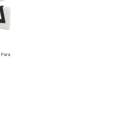
Toalhas
Troféus
Vasos
Papéis para Sublimação
OBM
Tinta Sublimática
 Para
Prensas
Acessórios Diversos