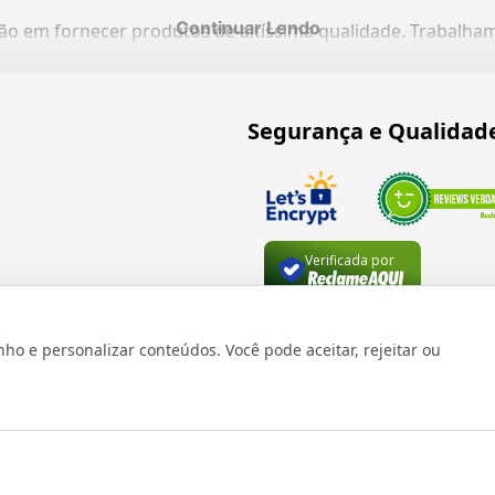
Continuar Lendo
ação em fornecer produtos de altíssima qualidade. Trabalh
Segurança e Qualidad
Verificada por
 e personalizar conteúdos. Você pode aceitar, rejeitar ou
os reservados 1999 - 2026 | CRIDON COMÉRCIO LTDA EPP | CNPJ: 07
Rua Bresser, 736 - Brás - São Paulo/SP - socd@socd.com.br