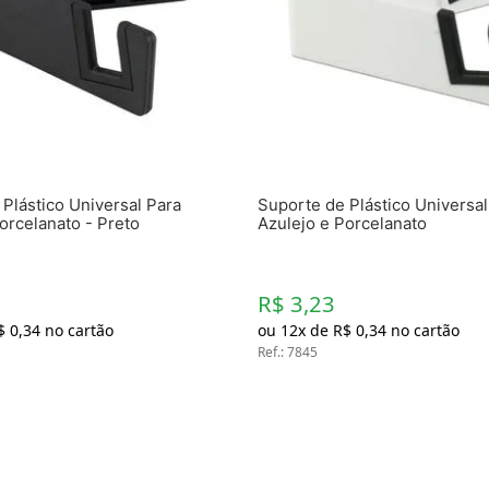
Chaveiros
Chinelos
Cofres
Cuecas
Fitness
Guarda-chuvas
Produtos de Imã
Mantas e Silicone 3D
Máscara
Plástico Universal Para
Suporte de Plástico Universal
MDF
orcelanato - Preto
Azulejo e Porcelanato
Meias
Mouse Pads
Pantufas
Pingentes
R$ 3,23
Placas
$
0
,
34
no cartão
ou
12
x de
R$
0
,
34
no cartão
Porcelanatos
Ref.
:
7845
Porta-retratos