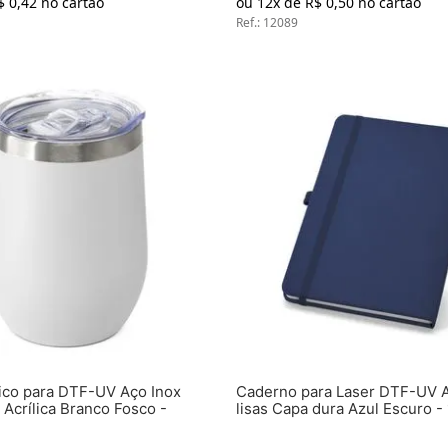
$
0
,
42
no cartão
ou
12
x de
R$
0
,
50
no cartão
Ref.
:
12089
co para DTF-UV Aço Inox
Caderno para Laser DTF-UV A
Acrílica Branco Fosco -
lisas Capa dura Azul Escuro 