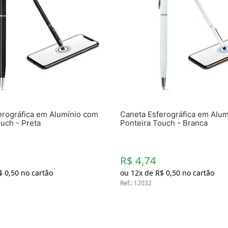
erográfica em Alumínio com
Caneta Esferográfica em Alu
uch - Preta
Ponteira Touch - Branca
R$ 4,74
$
0
,
50
no cartão
ou
12
x de
R$
0
,
50
no cartão
Ref.
:
12032