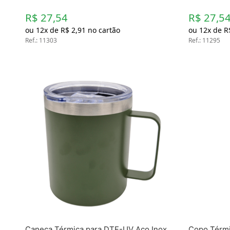
R$ 27,54
R$ 27,5
ou
12
x de
R$
2
,
91
no cartão
ou
12
x de
R
Ref.
:
11303
Ref.
:
11295
Caneca Térmica para DTF-UV Aço Inox
Copo Térmi