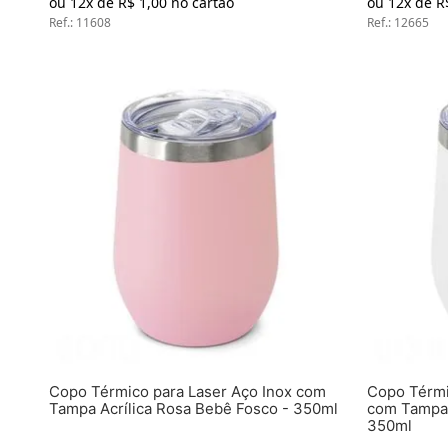
ou
12
x de
R$
1
,
00
no cartão
ou
12
x de
R
Ref.
:
11608
Ref.
:
12665
Copo Térmico para Laser Aço Inox com
Copo Térmi
Tampa Acrílica Rosa Bebê Fosco - 350ml
com Tampa 
350ml