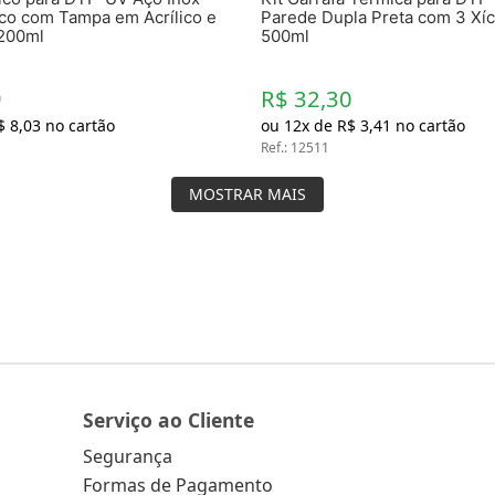
co com Tampa em Acrílico e
Parede Dupla Preta com 3 Xíc
200ml
500ml
9
R$ 32,30
$
8
,
03
no cartão
ou
12
x de
R$
3
,
41
no cartão
Ref.
:
12511
MOSTRAR MAIS
Serviço ao Cliente
Segurança
Formas de Pagamento