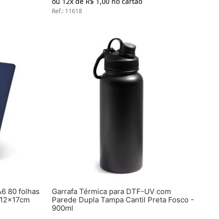
ou
12
x de
R$
1
,
00
no cartão
Ref.
:
11618
6 80 folhas
Garrafa Térmica para DTF-UV com
- 12x17cm
Parede Dupla Tampa Cantil Preta Fosco -
900ml