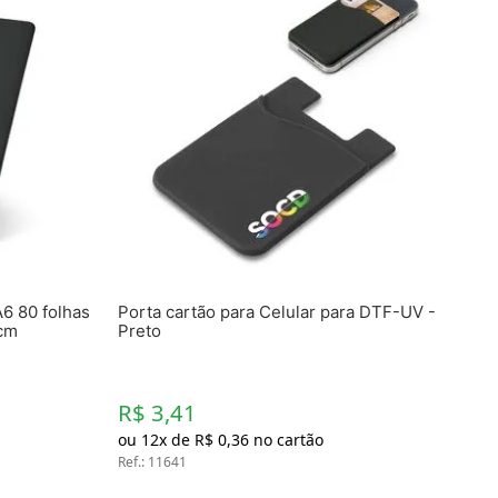
6 80 folhas
Porta cartão para Celular para DTF-UV -
7cm
Preto
R$ 3,41
ou
12
x de
R$
0
,
36
no cartão
Ref.
:
11641