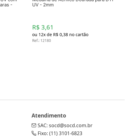
aras -
UV - 2mm
R$ 3,61
ou
12
x de
R$
0
,
38
no cartão
Ref.
:
12180
Atendimento
SAC: socd@socd.com.br
Fixo: (11) 3101-6823