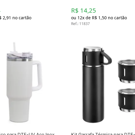
4
R$ 14,25
$
2
,
91
no cartão
ou
12
x de
R$
1
,
50
no cartão
Ref.
:
11837
co para DTF-UV Aço Inox
Kit Garrafa Térmica para DT