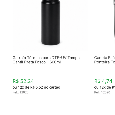
Garrafa Térmica para DTF-UV Tampa
Caneta Esf
Cantil Preta Fosco - 600ml
Ponteira To
R$ 52,24
R$ 4,74
ou
12
x de
R$
5
,
52
no cartão
ou
12
x de
R
Ref.
:
13025
Ref.
:
12090