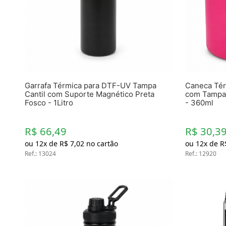
Materiais
Acrílicos
Alumínio
Cerâmica
Cortiça
Inox
Plástico
Pedra
Garrafa Térmica para DTF-UV Tampa
Caneca Tér
Porcelana
Cantil com Suporte Magnético Preta
com Tampa 
Fosco - 1Litro
- 360ml
Vidro
Madeira / MDF
Metal
R$ 66,49
R$ 30,3
Imã
ou
12
x de
R$
7
,
02
no cartão
ou
12
x de
R
Ref.
Produtos para Sublimação
:
13024
Ref.
:
12920
Álbuns