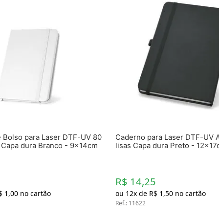
 Bolso para Laser DTF-UV 80
Caderno para Laser DTF-UV A
s Capa dura Branco - 9x14cm
lisas Capa dura Preto - 12x1
R$ 14,25
$
1
,
00
no cartão
ou
12
x de
R$
1
,
50
no cartão
Ref.
:
11622