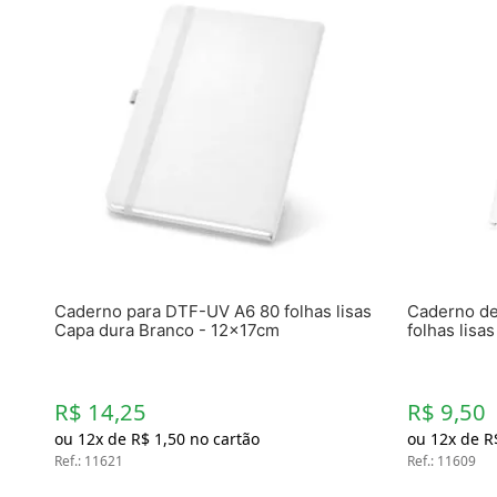
Caderno para DTF-UV A6 80 folhas lisas
Caderno de
Capa dura Branco - 12x17cm
folhas lisa
R$ 14,25
R$ 9,50
ou
12
x de
R$
1
,
50
no cartão
ou
12
x de
R
Ref.
:
11621
Ref.
:
11609