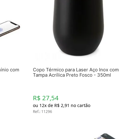
mínio com
Copo Térmico para Laser Aço Inox com
Tampa Acrílica Preto Fosco - 350ml
R$ 27,54
ou
12
x de
R$
2
,
91
no cartão
Ref.
:
11296