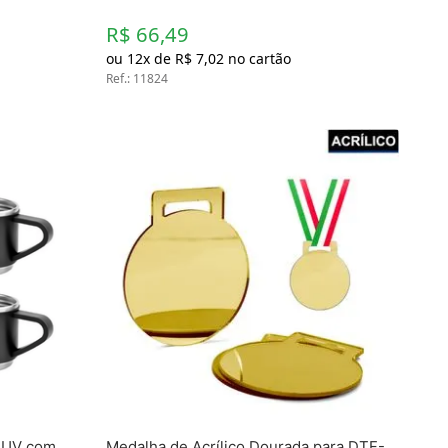
R$ 66,49
ou
12
x de
R$
7
,
02
no cartão
Ref.
:
11824
F-UV com
Medalha de Acrílico Dourada para DTF-