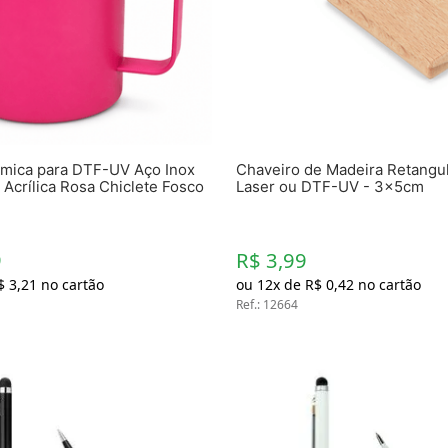
Chaveiros
Chinelos
Cofres
Cuecas
Fitness
Guarda-chuvas
Produtos de Imã
Mantas e Silicone 3D
mica para DTF-UV Aço Inox
Chaveiro de Madeira Retangul
Máscara
Acrílica Rosa Chiclete Fosco
Laser ou DTF-UV - 3x5cm
MDF
Meias
Mouse Pads
Pantufas
9
R$ 3,99
Pingentes
$
3
,
21
no cartão
ou
12
x de
R$
0
,
42
no cartão
Placas
Ref.
:
12664
Porcelanatos
Porta-retratos