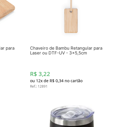
Toalhas
Troféus
Vasos
Papéis para Sublimação
OBM
ar para
Chaveiro de Bambu Retangular para
Tinta Sublimática
Laser ou DTF-UV - 3x5,5cm
Prensas
R$ 3,22
Acessórios Diversos
ou
12
x de
R$
0
,
34
no cartão
Ref.
:
12891