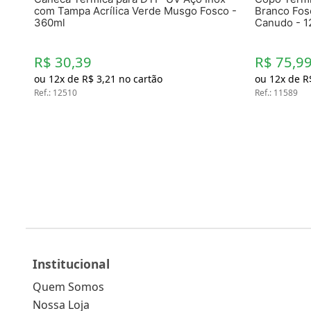
com Tampa Acrílica Verde Musgo Fosco -
Branco Fos
360ml
Canudo - 1
R$ 30,39
R$ 75,9
ou
12
x de
R$
3
,
21
no cartão
ou
12
x de
R
Ref.
:
12510
Ref.
:
11589
Institucional
Quem Somos
Nossa Loja