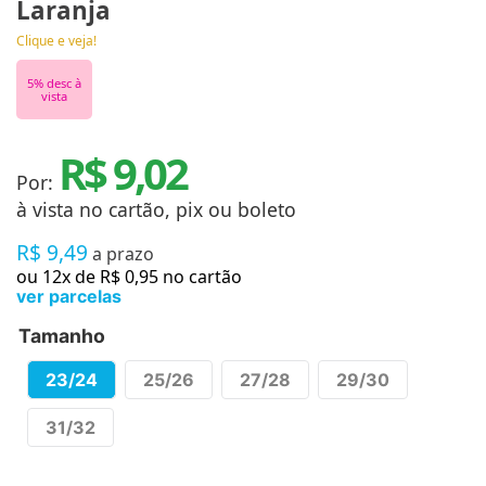
Laranja
Clique e veja!
5
% desc à
vista
R$ 9,02
Por:
à vista no cartão, pix ou boleto
R$
9
,
49
a prazo
ou
12
x de
R$
0
,
95
no cartão
ver parcelas
Tamanho
23/24
25/26
27/28
29/30
31/32