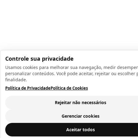
Controle sua privacidade
Usamos cookies para melhorar sua navegação, medir desempe
personalizar conteúdos. Você pode aceitar, rejeitar ou escolher 
finalidade.
Política de Privacidade
Política de Cookies
Rejeitar não necessários
Gerenciar cookies
Chinelo Infantil para Sublimação Laranja
ADICIONAR 
Aceitar todos
CARRINHO
R$ 9,02
a vista ou
12
x de
R$ 0,95