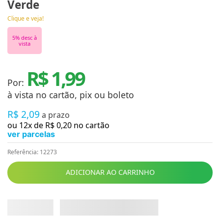
Verde
Clique e veja!
5
% desc à
vista
R$ 1,99
Por:
à vista no cartão, pix ou boleto
R$
2
,
09
a prazo
ou
12
x de
R$
0
,
20
no cartão
ver parcelas
Referência
:
12273
ADICIONAR AO CARRINHO