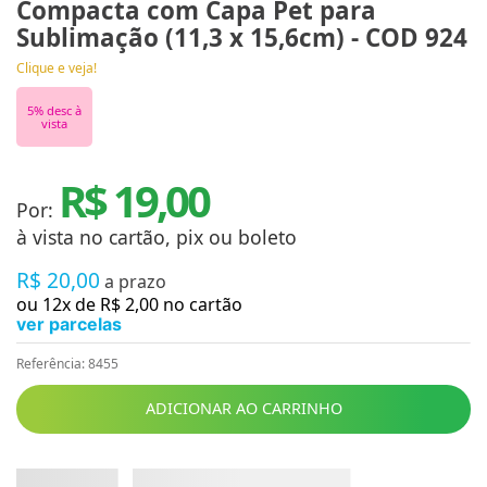
Compacta com Capa Pet para
Sublimação (11,3 x 15,6cm) - COD 924
Clique e veja!
5
% desc à
vista
R$ 19,00
Por:
à vista no cartão, pix ou boleto
R$
20
,
00
a prazo
ou
12
x de
R$
2
,
00
no cartão
ver parcelas
Referência
:
8455
ADICIONAR AO CARRINHO