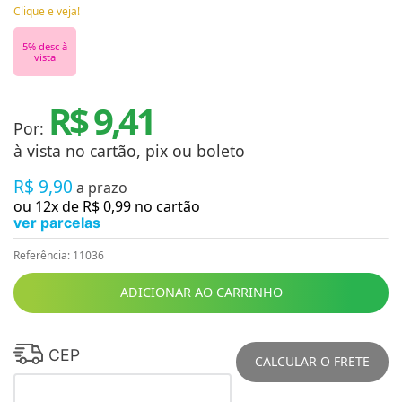
Clique e veja!
5
% desc à
vista
R$ 9,41
Por:
à vista no cartão, pix ou boleto
R$
9
,
90
a prazo
ou
12
x de
R$
0
,
99
no cartão
ver parcelas
Referência
:
11036
ADICIONAR AO CARRINHO
CEP
CALCULAR O FRETE