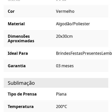
Cor
Vermelho
Material
Algodão/Poliester
Dimensões
20x30cm
Aproximadas
Ideal Para
Brindes
Festas
Presentes
Lemb
Garantia
03 meses
Sublimação
Tipo de Prensa
Plana
Temperatura
200°C