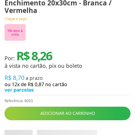
Enchimento 20x30cm - Branca /
Vermelha
Clique e veja!
5
% desc à
vista
R$ 8,26
Por:
à vista no cartão, pix ou boleto
R$
8
,
70
a prazo
ou
12
x de
R$
0
,
87
no cartão
ver parcelas
Referência
:
8093
ADICIONAR AO CARRINHO