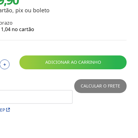
Toalhas
Troféus
artão, pix ou boleto
Vasos
 prazo
Papéis para Sublimação
1
,
04
no cartão
OBM
Tinta Sublimática
ADICIONAR AO CARRINHO
＋
Prensas
Acessórios Diversos
CALCULAR O FRETE
CEP