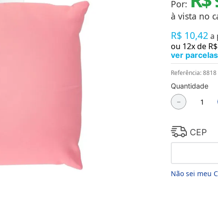
Por:
Chaveiros
Chinelos
à vista no c
Cofres
R$
10
,
42
Cuecas
a
Fitness
ou
12
x de
R$
Guarda-chuvas
ver parcelas
Produtos de Imã
Mantas e Silicone 3D
Referência
:
8818
Máscara
Quantidade
MDF
－
Meias
Mouse Pads
Pantufas
Pingentes
CEP
Placas
Porcelanatos
Porta-retratos
Não sei meu 