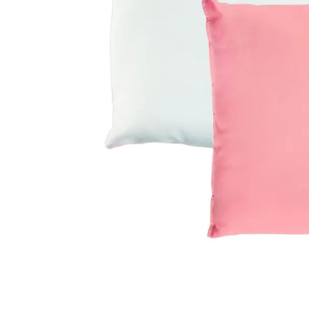
Materiais
Acrílicos
Alumínio
Cerâmica
Cortiça
Inox
Plástico
Pedra
Porcelana
Vidro
Madeira / MDF
Metal
Imã
Produtos para Sublimação
Álbuns