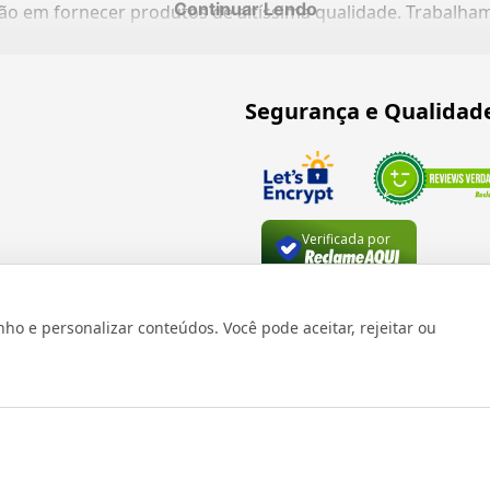
Continuar Lendo
ação em fornecer produtos de altíssima qualidade. Trabalh
Segurança e Qualidad
Verificada por
 e personalizar conteúdos. Você pode aceitar, rejeitar ou
os reservados 1999 - 2026 | CRIDON COMÉRCIO LTDA EPP | CNPJ: 07
Rua Bresser, 736 - Brás - São Paulo/SP - socd@socd.com.br