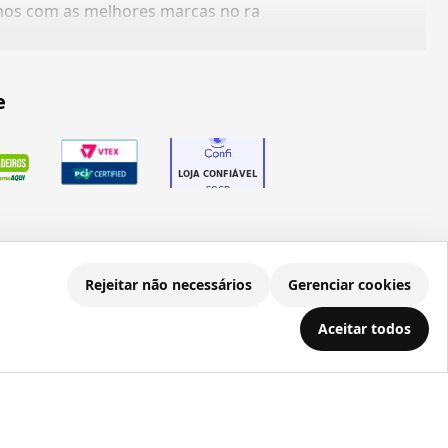
amos com as melhores marcas no ra
e
Rejeitar não necessários
Gerenciar cookies
.686.203/0001-22
Aceitar todos