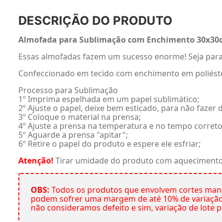
DESCRIÇÃO DO PRODUTO
Almofada para Sublimação com Enchimento 30x30c
Essas almofadas fazem um sucesso enorme! Seja para
Confeccionado em tecido com enchimento em poliéste
Processo para Sublimação
1º Imprima espelhada em um papel sublimático;
2º Ajuste o papel, deixe bem esticado, para não faze
3º Coloque o material na prensa;
4º Ajuste a prensa na temperatura e no tempo correto
5º Aguarde a prensa "apitar";
6º Retire o papel do produto e espere ele esfriar;
Atenção!
Tirar umidade do produto com aquecimento
OBS:
Todos os produtos que envolvem cortes manu
podem sofrer uma margem de até 10% de variação 
não consideramos defeito e sim, variação de lote p