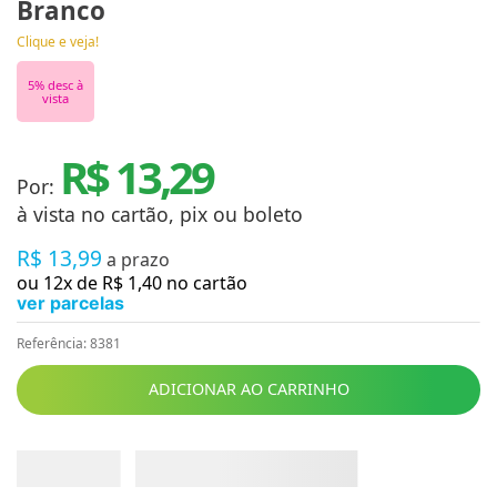
Branco
Clique e veja!
5
% desc à
vista
R$ 13,29
Por:
à vista no cartão, pix ou boleto
R$
13
,
99
a prazo
ou
12
x de
R$
1
,
40
no cartão
ver parcelas
Referência
:
8381
ADICIONAR AO CARRINHO