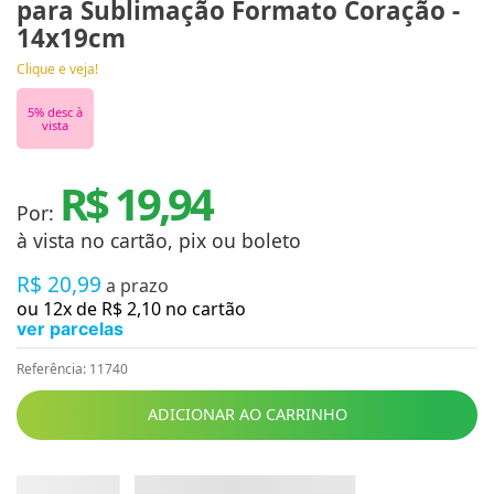
para Sublimação Formato Coração -
14x19cm
Clique e veja!
5
% desc à
vista
R$ 19,94
Por:
à vista no cartão, pix ou boleto
R$
20
,
99
a prazo
ou
12
x de
R$
2
,
10
no cartão
ver parcelas
Referência
:
11740
ADICIONAR AO CARRINHO