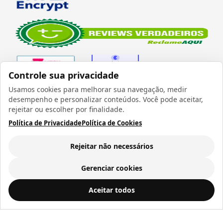
Controle sua privacidade
Usamos cookies para melhorar sua navegação, medir
desempenho e personalizar conteúdos. Você pode aceitar,
Verificada por
rejeitar ou escolher por finalidade.
Política de Privacidade
Política de Cookies
Rejeitar não necessários
Todos os direitos reservados 1999 - 2026 | CRIDON
COMÉRCIO LTDA EPP | CNPJ: 07.686.203/0001-22
Gerenciar cookies
Rua Bresser, 736 - Brás - São Paulo/SP - socd@socd.com.br
Azulejo de Cerâmica Fosco Branco para Sublimação Formato Coração - 14x19cm
ADICIONAR AO
Aceitar todos
CARRINHO
R$ 19,94
a vista ou
12
x de
R$ 2,10