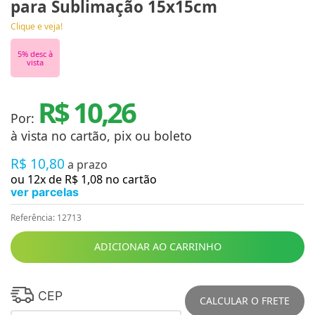
para Sublimação 15x15cm
Clique e veja!
5
% desc à
vista
R$ 10,26
Por:
à vista no cartão, pix ou boleto
R$
10
,
80
a prazo
ou
12
x de
R$
1
,
08
no cartão
ver parcelas
Referência
:
12713
ADICIONAR AO CARRINHO
CEP
CALCULAR O FRETE