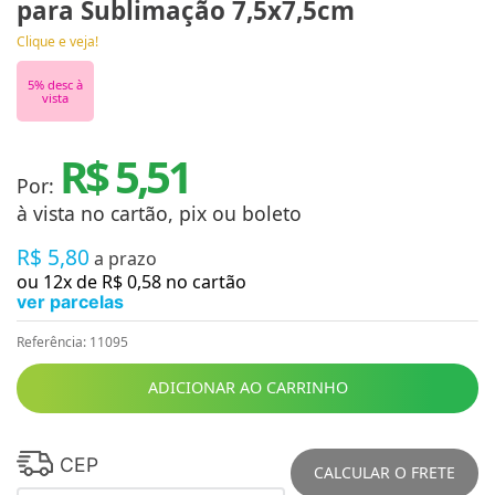
para Sublimação 7,5x7,5cm
Clique e veja!
5
% desc à
vista
R$ 5,51
Por:
à vista no cartão, pix ou boleto
R$
5
,
80
a prazo
ou
12
x de
R$
0
,
58
no cartão
ver parcelas
Referência
:
11095
ADICIONAR AO CARRINHO
CEP
CALCULAR O FRETE