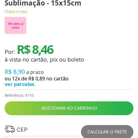
Sublimação - 15x15cm
Clique e veja!
5
% desc à
vista
R$ 8,46
Por:
à vista no cartão, pix ou boleto
R$
8
,
90
a prazo
ou
12
x de
R$
0
,
89
no cartão
ver parcelas
Referência
:
4710
ADICIONAR AO CARRINHO
CEP
CALCULAR O FRETE