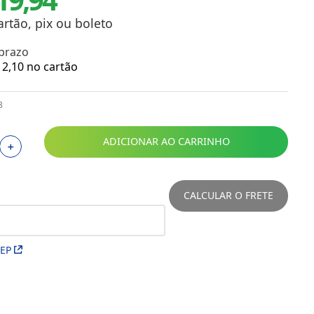
Toalhas
Troféus
artão, pix ou boleto
Vasos
 prazo
Papéis para Sublimação
2
,
10
no cartão
OBM
8
Tinta Sublimática
ADICIONAR AO CARRINHO
＋
Prensas
Acessórios Diversos
CALCULAR O FRETE
CEP