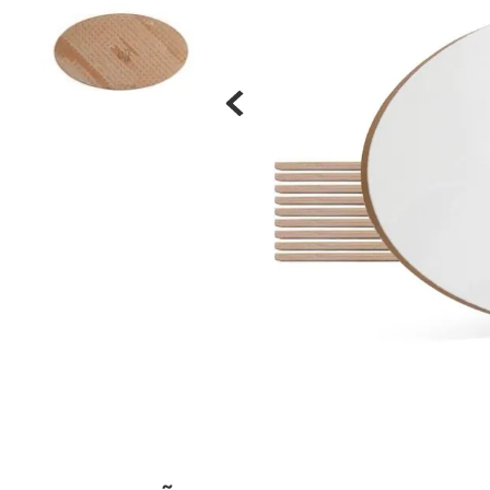
Materiais
Acrílicos
Alumínio
Cerâmica
Cortiça
Inox
Plástico
Pedra
Porcelana
Vidro
Madeira / MDF
Metal
Imã
Produtos para Sublimação
Álbuns