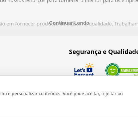
do nossos esforços para fornecer o melhor para os empre
Continuar Lendo
ação em fornecer produtos de altíssima qualidade. Trabalh
Segurança e Qualidad
Verificada por
 e personalizar conteúdos. Você pode aceitar, rejeitar ou
os reservados 1999 - 2026 | CRIDON COMÉRCIO LTDA EPP | CNPJ: 07
Rua Bresser, 736 - Brás - São Paulo/SP - socd@socd.com.br