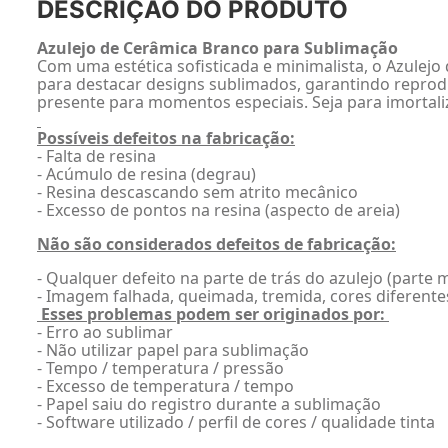
DESCRIÇÃO DO PRODUTO
Azulejo de Cerâmica Branco para Sublimação
Com uma estética sofisticada e minimalista, o Azulej
para destacar designs sublimados, garantindo reprodu
presente para momentos especiais. Seja para imortali
Possíveis defeitos na fabricação:
- Falta de resina
- Acúmulo de resina (degrau)
- Resina descascando sem atrito mecânico
- Excesso de pontos na resina (aspecto de areia)
Não são considerados defeitos de fabricação:
- Qualquer defeito na parte de trás do azulejo (parte
- Imagem falhada, queimada, tremida, cores diferentes
Esses problemas podem ser originados por:
- Erro ao sublimar
- Não utilizar papel para sublimação
- Tempo / temperatura / pressão
- Excesso de temperatura / tempo
- Papel saiu do registro durante a sublimação
- Software utilizado / perfil de cores / qualidade tinta