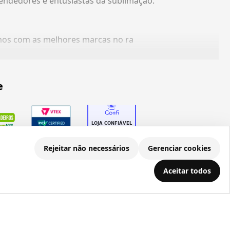
endedores e entusiastas da sublimação.
amos com as melhores marcas no ra
e
Rejeitar não necessários
Gerenciar cookies
Aceitar todos
.686.203/0001-22