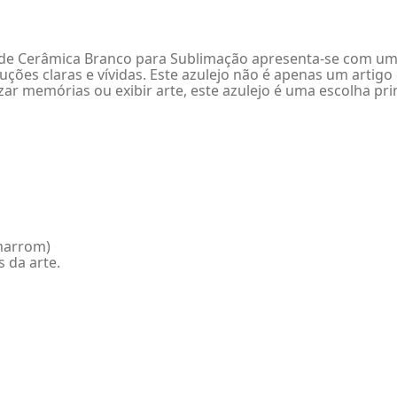
o de Cerâmica Branco para Sublimação apresenta-se com uma
ções claras e vívidas. Este azulejo não é apenas um artig
zar memórias ou exibir arte, este azulejo é uma escolha pr
 marrom)
 da arte.