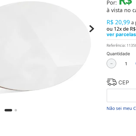
Por:
Chaveiros
Chinelos
à vista no c
Cofres
R$
20
,
99
Cuecas
a
Fitness
ou
12
x de
R$
Guarda-chuvas
ver parcelas
Produtos de Imã
Mantas e Silicone 3D
Referência
:
1135
Máscara
Quantidade
MDF
－
Meias
Mouse Pads
Pantufas
Pingentes
CEP
Placas
Porcelanatos
Porta-retratos
Não sei meu 