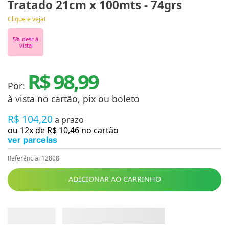
Tratado 21cm x 100mts - 74grs
Clique e veja!
5
% desc à
vista
R$ 98,99
Por:
à vista no cartão, pix ou boleto
R$
104
,
20
a prazo
ou
12
x de
R$
10
,
46
no cartão
ver parcelas
Referência
:
12808
ADICIONAR AO CARRINHO