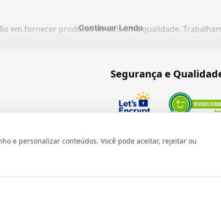
Continuar Lendo
ação em fornecer produtos de altíssima qualidade. Trabalh
Segurança e Qualidad
Verificada por
 e personalizar conteúdos. Você pode aceitar, rejeitar ou
os reservados 1999 - 2026 | CRIDON COMÉRCIO LTDA EPP | CNPJ: 07
Rua Bresser, 736 - Brás - São Paulo/SP - socd@socd.com.br