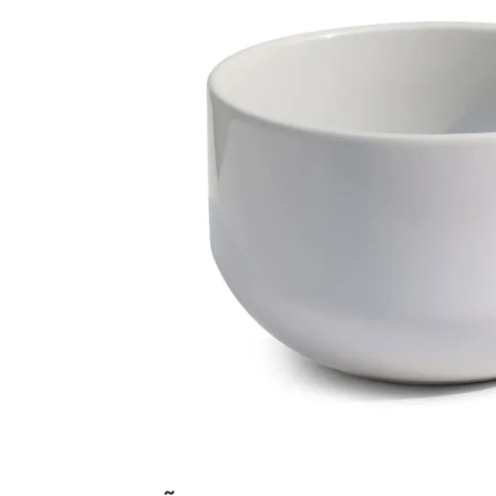
Materiais
Acrílicos
Alumínio
Cerâmica
Cortiça
Inox
Plástico
Pedra
Porcelana
Vidro
Madeira / MDF
Metal
Imã
Produtos para Sublimação
Álbuns