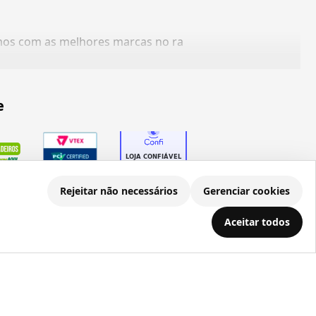
amos com as melhores marcas no ra
e
Rejeitar não necessários
Gerenciar cookies
Aceitar todos
.686.203/0001-22