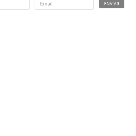
Toalhas
ENVIAR
Troféus
Vasos
Papéis para Sublimação
OBM
Tinta Sublimática
Prensas
Acessórios Diversos