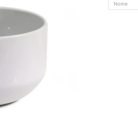
Chaveiros
Chinelos
Cofres
Cuecas
Fitness
Guarda-chuvas
Produtos de Imã
Mantas e Silicone 3D
Máscara
MDF
Meias
Mouse Pads
Pantufas
Pingentes
Placas
Porcelanatos
Porta-retratos