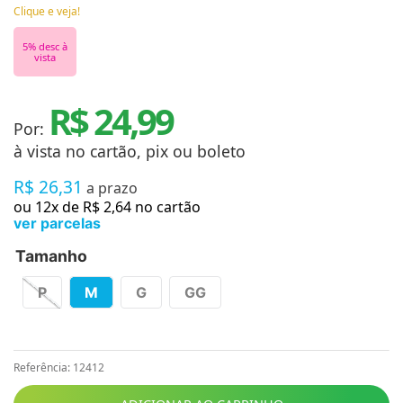
Clique e veja!
5
% desc à
vista
R$ 24,99
Por:
à vista no cartão, pix ou boleto
R$
26
,
31
a prazo
ou
12
x de
R$
2
,
64
no cartão
ver parcelas
Tamanho
P
M
G
GG
Referência
:
12412