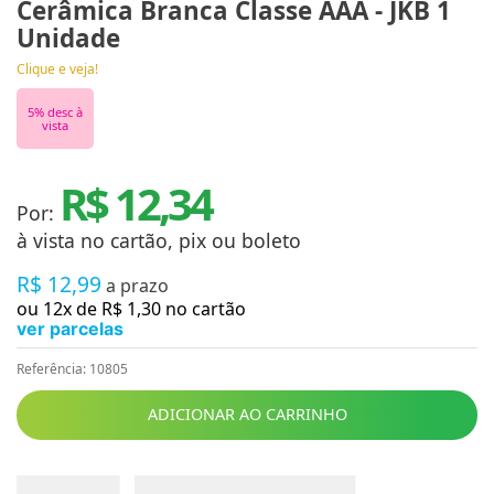
Cerâmica Branca Classe AAA - JKB 1
Unidade
Clique e veja!
5
% desc à
vista
R$ 12,34
Por:
à vista no cartão, pix ou boleto
R$
12
,
99
a prazo
ou
12
x de
R$
1
,
30
no cartão
ver parcelas
Referência
:
10805
ADICIONAR AO CARRINHO