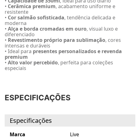
•
Capacidade de 350ml
, ideal para uso diário
•
Cerâmica premium
, acabamento uniforme e
resistente
•
Cor salmão sofisticada
, tendência delicada e
moderna
•
Alça e borda cromadas em ouro
, visual luxo e
diferenciado
•
Revestimento próprio para sublimação
, cores
intensas e duráveis
• Ideal para
presentes personalizados e revenda
premium
•
Alto valor percebido
, perfeita para coleções
especiais
ESPECIFICAÇÕES
Especificações
Marca
Live