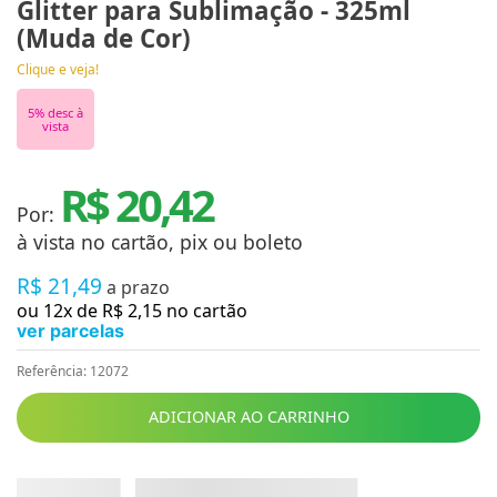
Glitter para Sublimação - 325ml
(Muda de Cor)
Clique e veja!
5
% desc à
vista
R$ 20,42
Por:
à vista no cartão, pix ou boleto
R$
21
,
49
a prazo
ou
12
x de
R$
2
,
15
no cartão
ver parcelas
Referência
:
12072
ADICIONAR AO CARRINHO