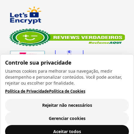
Controle sua privacidade
Usamos cookies para melhorar sua navegação, medir
desempenho e personalizar conteúdos. Você pode aceitar,
Verificada por
rejeitar ou escolher por finalidade.
Política de Privacidade
Política de Cookies
Rejeitar não necessários
Todos os direitos reservados 1999 - 2026 | CRIDON
COMÉRCIO LTDA EPP | CNPJ: 07.686.203/0001-22
Gerenciar cookies
Rua Bresser, 736 - Brás - São Paulo/SP - socd@socd.com.br
Caneca Mágica Love Fosca azul Glitter para Sublimação - 325ml (Muda de Cor)
ADICIONAR AO
Aceitar todos