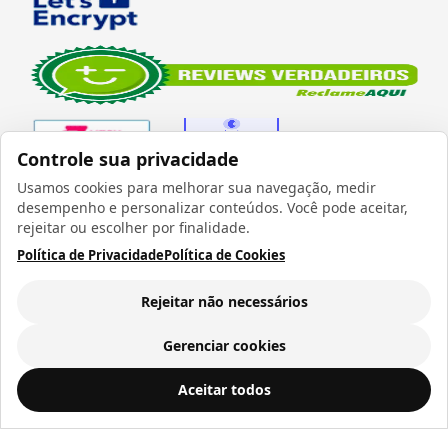
Controle sua privacidade
Usamos cookies para melhorar sua navegação, medir
desempenho e personalizar conteúdos. Você pode aceitar,
Verificada por
rejeitar ou escolher por finalidade.
Política de Privacidade
Política de Cookies
Rejeitar não necessários
Todos os direitos reservados 1999 - 2026 | CRIDON
COMÉRCIO LTDA EPP | CNPJ: 07.686.203/0001-22
Gerenciar cookies
Rua Bresser, 736 - Brás - São Paulo/SP - socd@socd.com.br
Aceitar todos