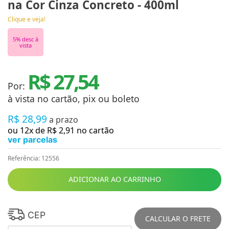
na Cor Cinza Concreto - 400ml
Clique e veja!
5
% desc à
vista
R$ 27,54
Por:
à vista no cartão, pix ou boleto
R$
28
,
99
a prazo
ou
12
x de
R$
2
,
91
no cartão
ver parcelas
Referência
:
12556
ADICIONAR AO CARRINHO
CEP
CALCULAR O FRETE