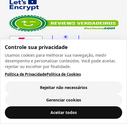
Controle sua privacidade
Usamos cookies para melhorar sua navegação, medir
desempenho e personalizar conteúdos. Você pode aceitar,
Verificada por
rejeitar ou escolher por finalidade.
Política de Privacidade
Política de Cookies
Rejeitar não necessários
Todos os direitos reservados 1999 - 2026 | CRIDON
COMÉRCIO LTDA EPP | CNPJ: 07.686.203/0001-22
Gerenciar cookies
Rua Bresser, 736 - Brás - São Paulo/SP - socd@socd.com.br
Caneca para Sublimação Base Oval na Cor Cinza Concreto - 400ml
ADICIONAR AO
Aceitar todos
CARRINHO
R$ 27,54
a vista ou
12
x de
R$ 2,91