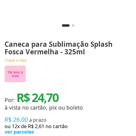
Caneca para Sublimação Splash
Fosca Vermelha - 325ml
Clique e veja!
5
% desc à
vista
R$ 24,70
Por:
à vista no cartão, pix ou boleto
R$
26
,
00
a prazo
ou
12
x de
R$
2
,
61
no cartão
ver parcelas