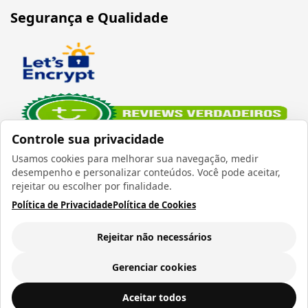
Segurança e Qualidade
Controle sua privacidade
Usamos cookies para melhorar sua navegação, medir
desempenho e personalizar conteúdos. Você pode aceitar,
rejeitar ou escolher por finalidade.
Política de Privacidade
Política de Cookies
Verificada por
Rejeitar não necessários
Gerenciar cookies
Todos os direitos reservados 1999 - 2026 | CRIDON
Caneca para Sublimação Splash Fosca Vermelha - 325ml
ADICIONAR AO
Aceitar todos
COMÉRCIO LTDA EPP | CNPJ: 07.686.203/0001-22
CARRINHO