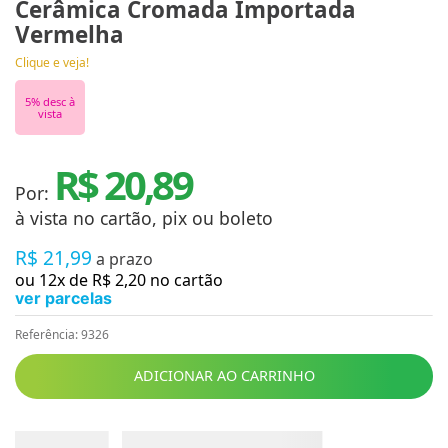
Cerâmica Cromada Importada
Vermelha
Clique e veja!
5
% desc à
vista
R$ 20,89
Por:
à vista no cartão, pix ou boleto
R$
21
,
99
a prazo
ou
12
x de
R$
2
,
20
no cartão
ver parcelas
Referência
:
9326
ADICIONAR AO CARRINHO