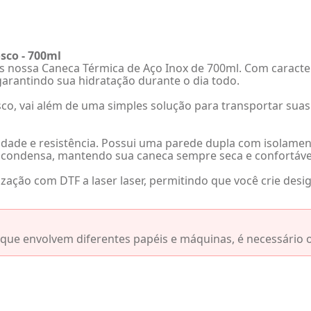
sco - 700ml
 nossa Caneca Térmica de Aço Inox de 700ml. Com caracter
 garantindo sua hidratação durante o dia todo.
o, vai além de uma simples solução para transportar suas 
lidade e resistência. Possui uma parede dupla com isolam
o condensa, mantendo sua caneca sempre seca e confortável
ação com DTF a laser laser, permitindo que você crie desi
s que envolvem diferentes papéis e máquinas, é necessário