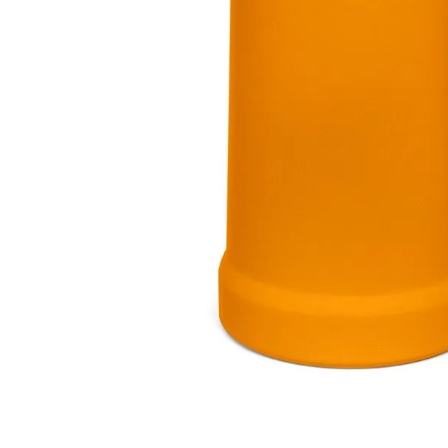
Materiais
Acrílicos
Alumínio
Cerâmica
Cortiça
Inox
Plástico
Pedra
Porcelana
Vidro
Madeira / MDF
Metal
Imã
Produtos para Sublimação
Álbuns