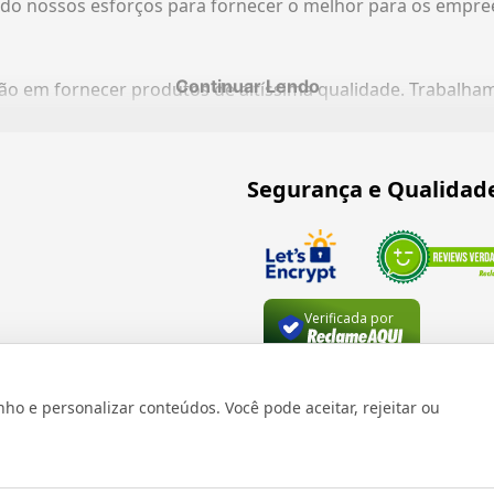
do nossos esforços para fornecer o melhor para os empre
Continuar Lendo
ação em fornecer produtos de altíssima qualidade. Trabalh
Segurança e Qualidad
Verificada por
 e personalizar conteúdos. Você pode aceitar, rejeitar ou
os reservados 1999 - 2026 | CRIDON COMÉRCIO LTDA EPP | CNPJ: 07
Rua Bresser, 736 - Brás - São Paulo/SP - socd@socd.com.br