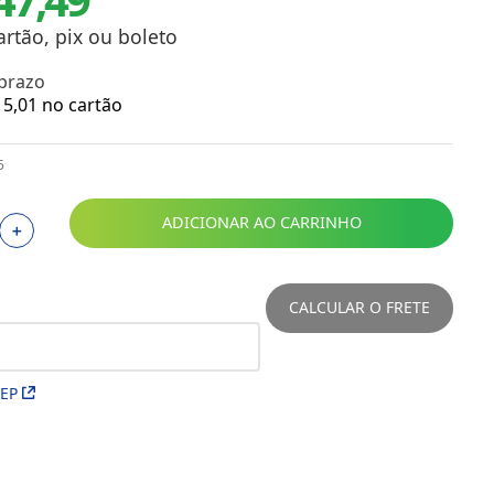
Toalhas
Troféus
artão, pix ou boleto
Vasos
 prazo
Papéis para Sublimação
5
,
01
no cartão
OBM
5
Tinta Sublimática
ADICIONAR AO CARRINHO
＋
Prensas
Acessórios Diversos
CALCULAR O FRETE
CEP