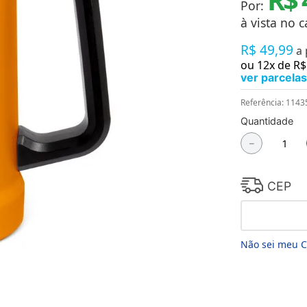
Por:
Chaveiros
Chinelos
à vista no c
Cofres
R$
49
,
99
Cuecas
a
Fitness
ou
12
x de
R$
Guarda-chuvas
ver parcelas
Produtos de Imã
Mantas e Silicone 3D
Referência
:
1143
Máscara
Quantidade
MDF
－
Meias
Mouse Pads
Pantufas
Pingentes
CEP
Placas
Porcelanatos
Porta-retratos
Não sei meu 