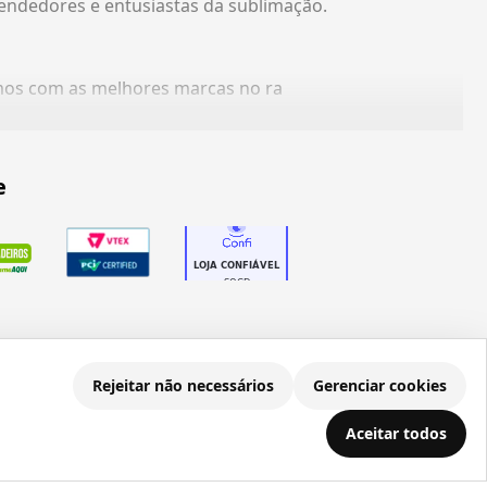
endedores e entusiastas da sublimação.
amos com as melhores marcas no ra
e
Rejeitar não necessários
Gerenciar cookies
.686.203/0001-22
Aceitar todos