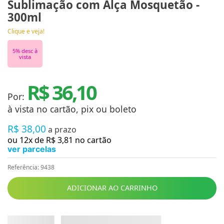
Sublimação com Alça Mosquetão -
300ml
Clique e veja!
5
% desc à
vista
R$ 36,10
Por:
à vista no cartão, pix ou boleto
R$
38
,
00
a prazo
ou
12
x de
R$
3
,
81
no cartão
ver parcelas
Referência
:
9438
ADICIONAR AO CARRINHO