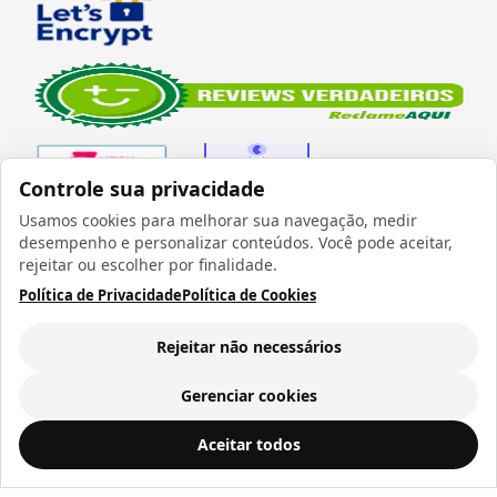
Controle sua privacidade
Usamos cookies para melhorar sua navegação, medir
desempenho e personalizar conteúdos. Você pode aceitar,
Verificada por
rejeitar ou escolher por finalidade.
Política de Privacidade
Política de Cookies
Rejeitar não necessários
Todos os direitos reservados 1999 - 2026 | CRIDON
COMÉRCIO LTDA EPP | CNPJ: 07.686.203/0001-22
Gerenciar cookies
Rua Bresser, 736 - Brás - São Paulo/SP - socd@socd.com.br
Caneca de Chopp em Vidro Cristal para Sublimação 475ml Faixa Branca
ADICIONAR AO
Aceitar todos
CARRINHO
R$ 28,99
a vista ou
12
x de
R$ 3,06