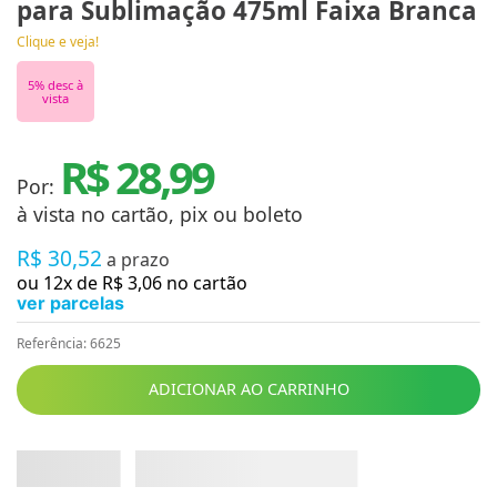
para Sublimação 475ml Faixa Branca
Clique e veja!
5
% desc à
vista
R$ 28,99
Por:
à vista no cartão, pix ou boleto
R$
30
,
52
a prazo
ou
12
x de
R$
3
,
06
no cartão
ver parcelas
Referência
:
6625
ADICIONAR AO CARRINHO