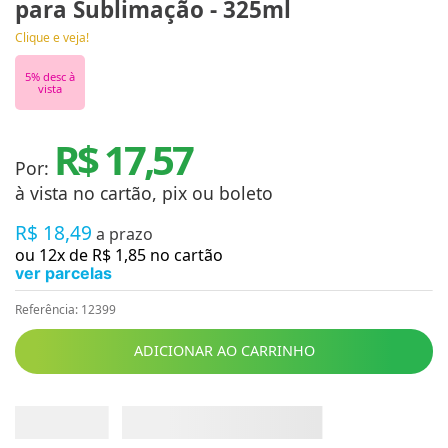
para Sublimação - 325ml
Clique e veja!
5
% desc à
vista
R$ 17,57
Por:
à vista no cartão, pix ou boleto
R$
18
,
49
a prazo
ou
12
x de
R$
1
,
85
no cartão
ver parcelas
Referência
:
12399
ADICIONAR AO CARRINHO