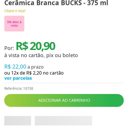
Cerâmica Branca BUCKS - 375 ml
Clique e veja!
5
% desc à
vista
R$ 20,90
Por:
à vista no cartão, pix ou boleto
R$
22
,
00
a prazo
ou
12
x de
R$
2
,
20
no cartão
ver parcelas
Referência
:
10738
ADICIONAR AO CARRINHO