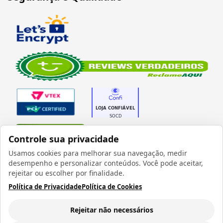
Verificada por
Controle sua privacidade
Usamos cookies para melhorar sua navegação, medir
desempenho e personalizar conteúdos. Você pode aceitar,
rejeitar ou escolher por finalidade.
Política de Privacidade
Política de Cookies
Todos os direitos reservados 1999 - 2026 | CRIDON
COMÉRCIO LTDA EPP | CNPJ: 07.686.203/0001-22
Rua Bresser, 736 - Brás - São Paulo/SP - socd@socd.com.br
Rejeitar não necessários