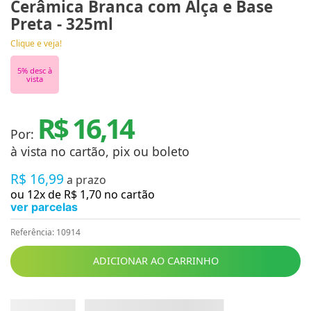
Cerâmica Branca com Alça e Base
Preta - 325ml
Clique e veja!
5
% desc à
vista
R$ 16,14
Por:
à vista no cartão, pix ou boleto
R$
16
,
99
a prazo
ou
12
x de
R$
1
,
70
no cartão
ver parcelas
Referência
:
10914
ADICIONAR AO CARRINHO