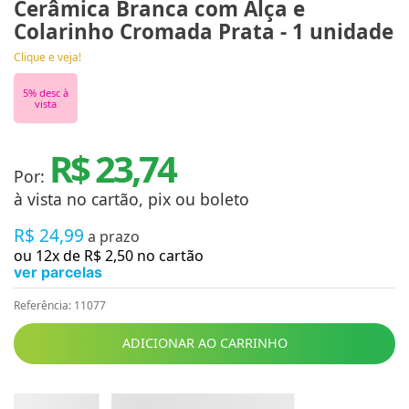
Cerâmica Branca com Alça e
Colarinho Cromada Prata - 1 unidade
Clique e veja!
5
% desc à
vista
R$ 23,74
Por:
à vista no cartão, pix ou boleto
R$
24
,
99
a prazo
ou
12
x de
R$
2
,
50
no cartão
ver parcelas
Referência
:
11077
ADICIONAR AO CARRINHO