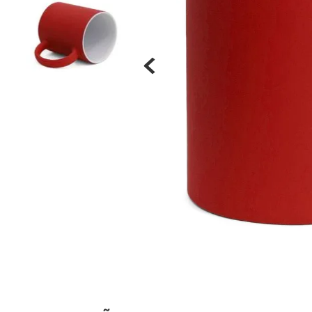
Materiais
Acrílicos
Alumínio
Cerâmica
Cortiça
Inox
Plástico
Pedra
Porcelana
Vidro
Madeira / MDF
Metal
Imã
Produtos para Sublimação
Álbuns