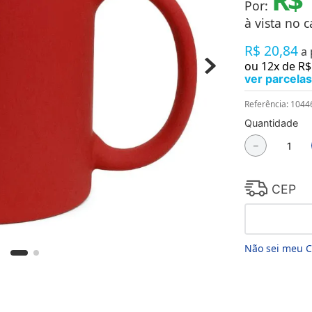
Por:
Chaveiros
Chinelos
à vista no c
Cofres
R$
20
,
84
Cuecas
a
Fitness
ou
12
x de
R$
Guarda-chuvas
ver parcelas
Produtos de Imã
Mantas e Silicone 3D
Referência
:
1044
Máscara
Quantidade
MDF
－
Meias
Mouse Pads
Pantufas
Pingentes
CEP
Placas
Porcelanatos
Porta-retratos
Não sei meu 