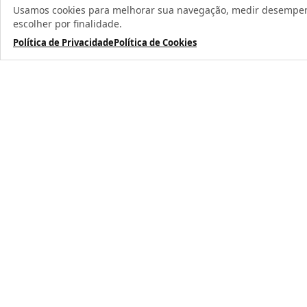
Usamos cookies para melhorar sua navegação, medir desempenho
escolher por finalidade.
Política de Privacidade
Política de Cookies
Todos os direit
TERMOS MAIS BUSCADOS
1
º
caneca
2
º
garrafa
3
º
prensa caneca live
4
º
chaveiro
5
º
azulejo
6
º
squeeze
7
º
xicara
8
º
copo