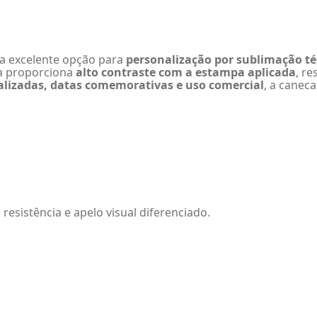
 excelente opção para
personalização por sublimação t
ha proporciona
alto contraste com a estampa aplicada
, r
alizadas, datas comemorativas e uso comercial
, a canec
esistência e apelo visual diferenciado.