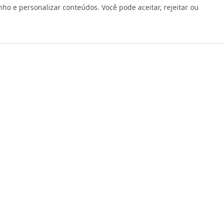
 e personalizar conteúdos. Você pode aceitar, rejeitar ou
os reservados 1999 - 2026 | CRIDON COMÉRCIO LTDA EPP | CNPJ: 07
Rua Bresser, 736 - Brás - São Paulo/SP - socd@socd.com.br