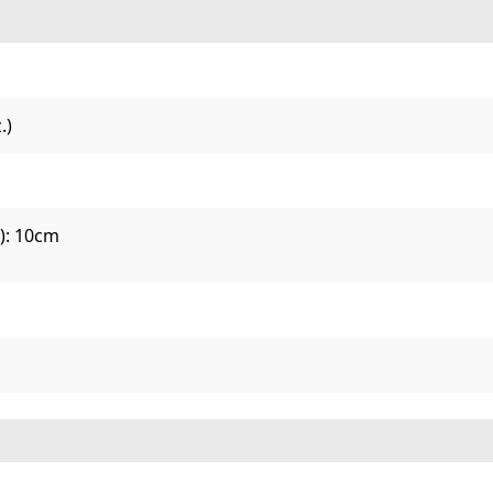
.)
A): 10cm