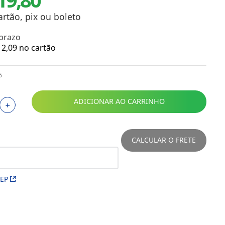
Toalhas
Troféus
artão, pix ou boleto
Vasos
 prazo
Papéis para Sublimação
2
,
09
no cartão
OBM
6
Tinta Sublimática
ADICIONAR AO CARRINHO
＋
Prensas
Acessórios Diversos
CALCULAR O FRETE
CEP