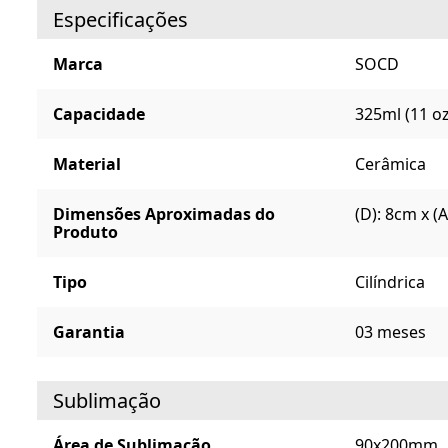
Especificações
Marca
SOCD
Capacidade
325ml (11 oz
Material
Cerâmica
Dimensões Aproximadas do
(D): 8cm x (
Produto
Tipo
Cilíndrica
Garantia
03 meses
Sublimação
Área de Sublimação
90x200mm