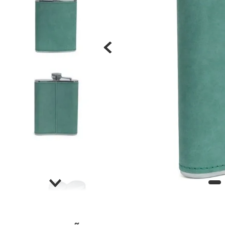
Materiais
Acrílicos
Alumínio
Cerâmica
Cortiça
Inox
Plástico
Pedra
Porcelana
Vidro
Madeira / MDF
Metal
Imã
Produtos para Sublimação
Álbuns