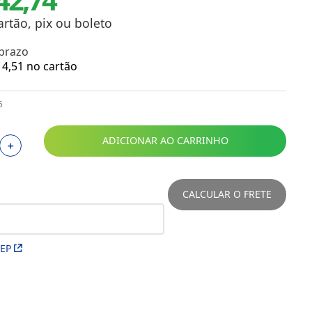
Toalhas
Troféus
artão, pix ou boleto
Vasos
 prazo
Papéis para Sublimação
4
,
51
no cartão
OBM
5
Tinta Sublimática
ADICIONAR AO CARRINHO
＋
Prensas
Acessórios Diversos
CALCULAR O FRETE
CEP