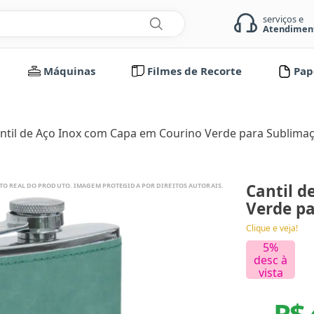
serviços e
Atendimen
Máquinas
Filmes de Recorte
Pap
ntil de Aço Inox com Capa em Courino Verde para Sublimaç
Plotter de Recorte
Almofadas
Copos
Papel Fotográfico Microporoso
ublimação
Vinil Adesivado (Produtos Rígidos)
Impressão DTF Têxtil
Tamanho A3
Avental
Garrafas
Papel Fotográfico PET Adesivado
Acessórios
tico
Folha
Sem Adesivo
Cantil d
Azulejos
Squeezes
Papel Fotográfico Texturizado
Plotter de Recorte
Bobina
Com Adesivo
Máquinas DTF Textil
Verde pa
Babadores
Abridor
adora e Corte a
Body
Tamanho A3
Impressora 3D
Clique e veja!
Bolsas/Sacolas
Papel Fotográfico Adesivado
Impressora
5
%
Bonés/Chapéus
Papel Fotográfico Dupla Face
Acessórios
desc à
Cadernos/Agendas
vista
Carteiras
Canudos
R$ 
Caixas/MDF