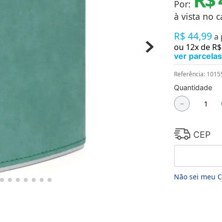
Por:
Chaveiros
Chinelos
à vista no c
Cofres
R$
44
,
99
Cuecas
a
Fitness
ou
12
x de
R$
Guarda-chuvas
ver parcelas
Produtos de Imã
Mantas e Silicone 3D
Referência
:
1015
Máscara
Quantidade
MDF
－
Meias
Mouse Pads
Pantufas
Pingentes
CEP
Placas
Porcelanatos
Porta-retratos
Não sei meu 