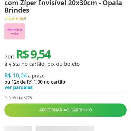
com Zíper Invisível 20x30cm - Opala
Brindes
Clique e veja!
5
% desc à
vista
R$ 9,54
Por:
à vista no cartão, pix ou boleto
R$
10
,
04
a prazo
ou
12
x de
R$
1
,
00
no cartão
ver parcelas
Referência
:
6775
ADICIONAR AO CARRINHO