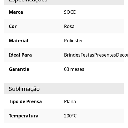
Marca
SOCD
Cor
Rosa
Material
Poliester
Ideal Para
Brindes
Festas
Presentes
Deco
Garantia
03 meses
Sublimação
Tipo de Prensa
Plana
Temperatura
200°C