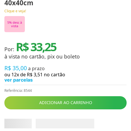
40x40cm
Clique e veja!
5
% desc à
vista
R$ 33,25
Por:
à vista no cartão, pix ou boleto
R$
35
,
00
a prazo
ou
12
x de
R$
3
,
51
no cartão
ver parcelas
Referência
:
8544
ADICIONAR AO CARRINHO