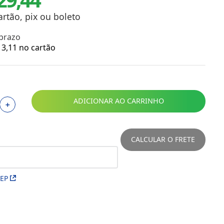
Toalhas
Troféus
artão, pix ou boleto
Vasos
 prazo
Papéis para Sublimação
3
,
11
no cartão
OBM
Tinta Sublimática
ADICIONAR AO CARRINHO
＋
Prensas
Acessórios Diversos
CALCULAR O FRETE
CEP