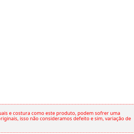
ais e costura como este produto, podem sofrer uma
ginais, isso não consideramos defeito e sim, variação de