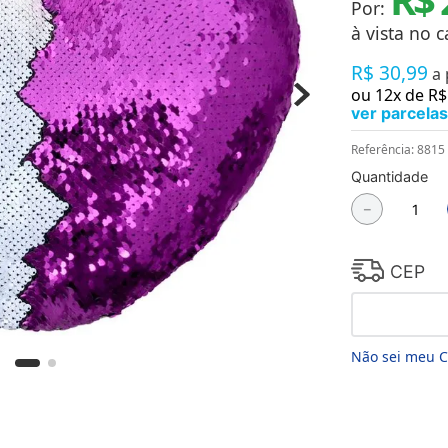
Por:
Chaveiros
Chinelos
à vista no c
Cofres
R$
30
,
99
Cuecas
a
Fitness
ou
12
x de
R$
Guarda-chuvas
ver parcelas
Produtos de Imã
Mantas e Silicone 3D
Referência
:
8815
Máscara
Quantidade
MDF
－
Meias
Mouse Pads
Pantufas
Pingentes
CEP
Placas
Porcelanatos
Porta-retratos
Não sei meu 