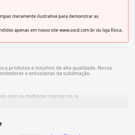
tampas meramente ilustrativa para demonstrar as
didos apenas em nosso site www.socd.com.br ou loja física.
sca produtos e insumos de alta qualidade. Nossa
endedores e entusiastas da sublimação.
amos com as melhores marcas no ra
e