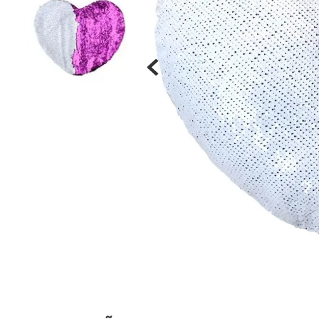
Materiais
Acrílicos
Alumínio
Cerâmica
Cortiça
Inox
Plástico
Pedra
Porcelana
Vidro
Madeira / MDF
Metal
Imã
Produtos para Sublimação
Álbuns